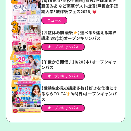
【8/19東京・高校生無料】あみか・Mumei・
藤田みあ など豪華ゲスト出演！戸板女子短
期大学「放課後フェス2026」
ニュース
【お盆休み前 最後
】選べる&迷える業界
講座 8/8(土)オープンキャンパス
オープンキャンパス
【午後から開催♪】8/20（木）オープンキャ
ンパス
オープンキャンパス
【受験生必見の講座多数！】好きを仕事にす
るならTOITA
9/6(日)オープンキャンパ
ス
オープンキャンパス