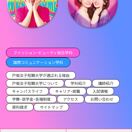
ファッション・ビューティ総合学科
国際コミュニケーション学科
戸板女子短期大学が選ばれる理由
戸板女子短期大学について
学科紹介
講師紹介
キャンパスライフ
キャリア・就職
入試情報
学費・奨学金・各種制度
アクセス
お問い合わせ
資料請求
サイトマップ