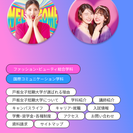
ファッション・ビューティ総合学科
国際コミュニケーション学科
戸板女子短期大学が選ばれる理由
戸板女子短期大学について
学科紹介
講師紹介
キャンパスライフ
キャリア・就職
入試情報
学費・奨学金・各種制度
アクセス
お問い合わせ
資料請求
サイトマップ