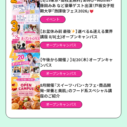
【8/19東京・高校生無料】あみか・Mumei・
藤田みあ など豪華ゲスト出演！戸板女子短
期大学「放課後フェス2026」
イベント
【お盆休み前 最後
】選べる&迷える業界
講座 8/8(土)オープンキャンパス
オープンキャンパス
【午後から開催♪】8/20（木）オープンキャ
ンパス
オープンキャンパス
8月開催『スイーツ・パン・カフェ・商品開
発・栄養と美肌』のフード系スペシャル講
座のご紹介
オープンキャンパス