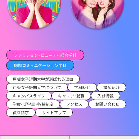
ファッション・ビューティ総合学科
国際コミュニケーション学科
戸板女子短期大学が選ばれる理由
戸板女子短期大学について
学科紹介
講師紹介
キャンパスライフ
キャリア・就職
入試情報
学費・奨学金・各種制度
アクセス
お問い合わせ
資料請求
サイトマップ