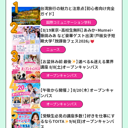
台湾旅行の魅力と注意点【初心者向け完全
ガイド】
国際コミュニケーション学科
【8/19東京・高校生無料】あみか・Mumei・
藤田みあ など豪華ゲスト出演！戸板女子短
期大学「放課後フェス2026」
ニュース
【お盆休み前 最後
】選べる&迷える業界
講座 8/8(土)オープンキャンパス
オープンキャンパス
【午後から開催♪】8/20（木）オープンキャ
ンパス
オープンキャンパス
【受験生必見の講座多数！】好きを仕事にす
るならTOITA
9/6(日)オープンキャンパ
ス