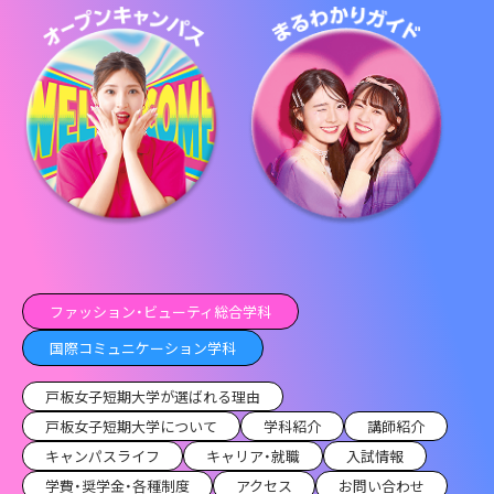
ファッション・ビューティ総合学科
国際コミュニケーション学科
戸板女子短期大学が選ばれる理由
戸板女子短期大学について
学科紹介
講師紹介
キャンパスライフ
キャリア・就職
入試情報
学費・奨学金・各種制度
アクセス
お問い合わせ