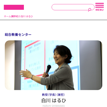
ホーム
講師紹介
白川 はるひ
総合教養センター
教授（学長）（兼担）
白川 はるひ
HARUHI SHIRAKAWA