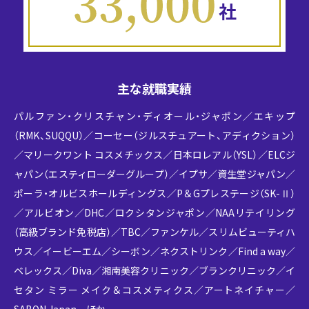
主な就職実績
パルファン・クリスチャン・ディオール・ジャポン／エキップ
（RMK、SUQQU）／コーセー（ジルスチュアート、アディクション）
／マリークワント コスメチックス／日本ロレアル（YSL）／ELCジ
ャパン（エスティローダーグループ）／イプサ／資生堂ジャパン／
ポーラ・オルビスホールディングス／P＆Gプレステージ（SK-Ⅱ）
／アルビオン／DHC／ロクシタンジャポン／NAAリテイリング
（高級ブランド免税店）／TBC／ファンケル／スリムビューティハ
ウス／イービーエム／シーボン／ネクストリンク／Find a way／
ベレックス／Diva／湘南美容クリニック／ブランクリニック／イ
セタン ミラー メイク＆コスメティクス／アートネイチャー／