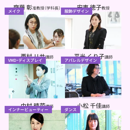
齊藤 彰
安東 徳子
准教授（学科長）
教授
メイク
服飾デザイン
西村 リサ
平光 くり子
講師
講師
VMD・ディスプレイ
アパレルデザイン
中村 晴菜
小松 千佳
講師
講師
インナービューティー
ダンス