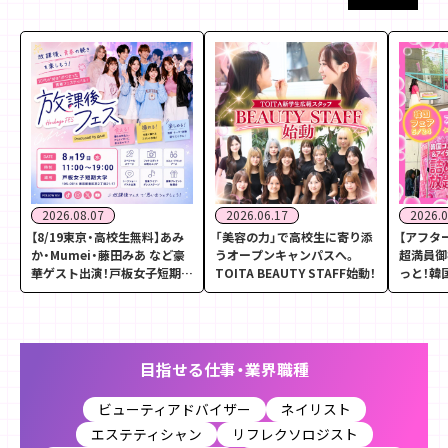
2026.08.07
2026.06.17
2026.0
【8/19東京・高校生無料】あみ
「美容の力」で高校生に寄り添
【アフタ
か・Mumei・藤田みあ など豪
うオープンキャンパスへ。
超満員御
華ゲスト出演！戸板女子短期大
TOITA BEAUTY STAFF始動！
っと！韓
学「放課後フェス2026」
ャンパス
目指せる仕事・業界職種
ビューティアドバイザー
ネイリスト
エステティシャン
リフレクソロジスト