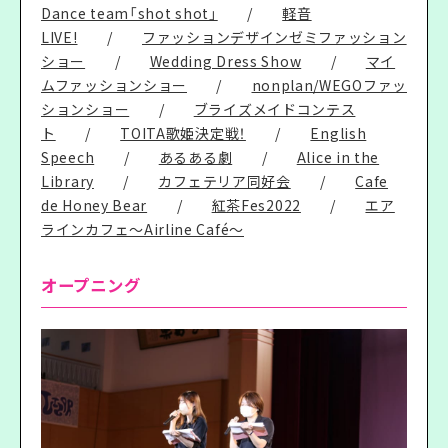
Dance team「shot shot」
/
軽音
LIVE!
/
ファッションデザインゼミファッション
ショー
/
Wedding Dress Show
/
マイ
ムファッションショー
/
nonplan/WEGOファッ
ションショー
/
ブライズメイドコンテス
ト
/
TOITA歌姫決定戦！
/
English
Speech
/
あるある劇
/
Alice in the
Library
/
カフェテリア同好会
/
Cafe
de Honey Bear
/
紅茶Fes2022
/
エア
ラインカフェ～Airline Café～
オープニング