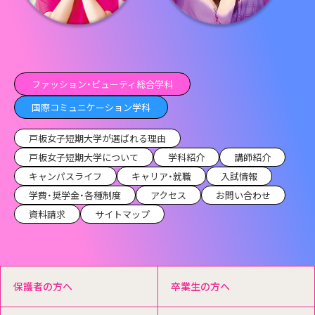
ファッション・ビューティ総合学科
国際コミュニケーション学科
戸板女子短期大学が選ばれる理由
戸板女子短期大学について
学科紹介
講師紹介
キャンパスライフ
キャリア・就職
入試情報
学費・奨学金・各種制度
アクセス
お問い合わせ
資料請求
サイトマップ
保護者の方へ
卒業生の方へ