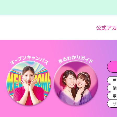
公式ア
戸
講
学
サ