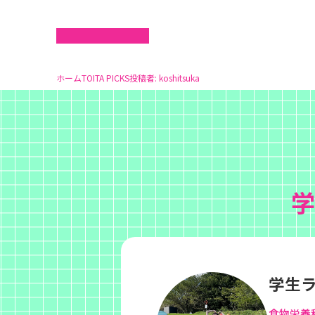
ホーム
TOITA PICKS
投稿者:
koshitsuka
学
学生
食物栄養