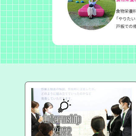
食物栄養科
「やりた
戸板での