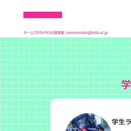
ホーム
TOITA PICKS
投稿者:
onomomoko@toita.ac.jp
学
学生