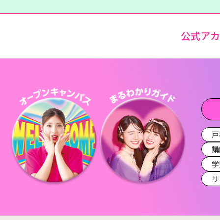
公式ア
戸
講
学
サ