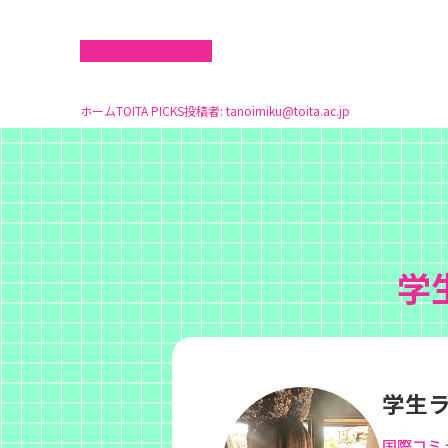
ホーム
TOITA PICKS
投稿者:
tanoimiku@toita.ac.jp
学
学生
国際コミ