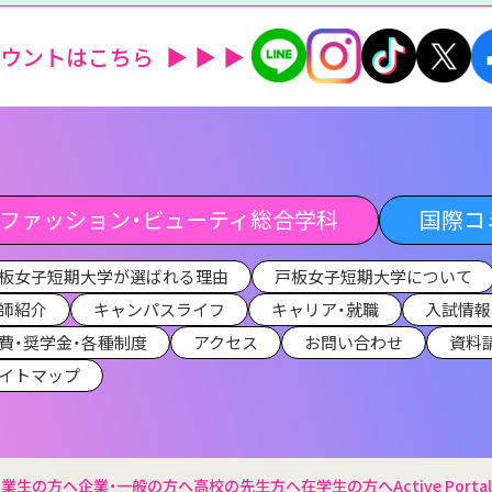
カウントはこちら
ファッション・ビューティ総合学科
国際コ
板女子短期大学が選ばれる理由
戸板女子短期大学について
師紹介
キャンパスライフ
キャリア・就職
入試情報
費・奨学金・各種制度
アクセス
お問い合わせ
資料
イトマップ
卒業生の方へ
企業・一般の方へ
高校の先生方へ
在学生の方へ
Active Portal