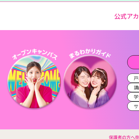
公式ア
戸
講
学
サ
保護者の方へ