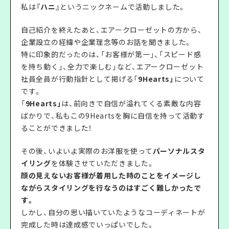
私は
『ハニ』
というニックネームで活動しました。
自己紹介を終えたあと、エアークローゼットの方から、
企業設立の経緯や企業理念等のお話を聞きました。
特に印象的だったのは、「お客様が第一」、「スピード感
を持ち動く」、全力で楽しむ」など、エアークローゼット
社員全員が行動指針として掲げる「
9Hearts」
について
です。
「
9Hearts」
は、前向きで自信が溢れてくる素敵な内容
ばかりで、私もこの9Heartsを胸に自信を持って活動す
ることができました！
その後、いよいよ実際のお洋服を使って
パーソナルスタ
イリング
を体験させていただきました。
顔の見えないお客様が着用した時のことをイメージし
ながらスタイリングを行なうのはすごく難しかったで
す。
しかし、自分の思い描いていたようなコーディネートが
完成した時は達成感でいっぱいでした。