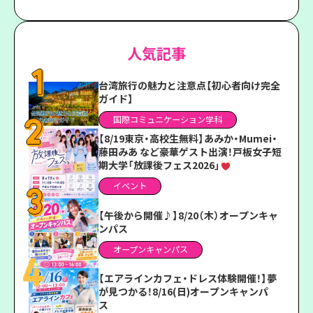
人気記事
台湾旅行の魅力と注意点【初心者向け完全
ガイド】
国際コミュニケーション学科
【8/19東京・高校生無料】あみか・Mumei・
藤田みあ など豪華ゲスト出演！戸板女子短
期大学「放課後フェス2026」
イベント
【午後から開催♪】8/20（木）オープンキャ
ンパス
オープンキャンパス
【エアラインカフェ・ドレス体験開催！】夢
が見つかる！8/16(日)オープンキャンパ
ス