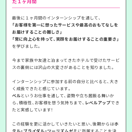
た１ヶ月間
最後に１ヶ月間のインターンシップを通して、
「お客様を第一に想った
サービスや最高のおもてなしを
お届けすることの難しさ」
「常に向上心を持って、笑顔をお届けすることの重要さ」
を学びました。
今まで家族や友達と泊まってきたホテルで受けたサービ
スの裏側には沢山の大変さがあることを知りました。
インターンシップに参加する前の自分と比べると、大き
く成長できたと感じています。
ベル
というお仕事を通して、姿勢や立ち居振る舞いか
ら、積極性、お客様を想う気持ちまで、
レベルアップ
でき
たと実感しています！
この経験を更に活かしていきたいと思い、後期からは
ホ
テル・ブライダル・ツーリズムゼミ
に所属することを決