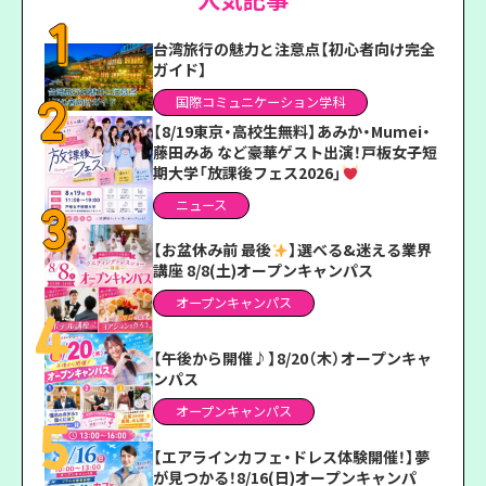
台湾旅行の魅力と注意点【初心者向け完全
ガイド】
国際コミュニケーション学科
【8/19東京・高校生無料】あみか・Mumei・
藤田みあ など豪華ゲスト出演！戸板女子短
期大学「放課後フェス2026」
ニュース
【お盆休み前 最後
】選べる&迷える業界
講座 8/8(土)オープンキャンパス
オープンキャンパス
【午後から開催♪】8/20（木）オープンキャ
ンパス
オープンキャンパス
【エアラインカフェ・ドレス体験開催！】夢
が見つかる！8/16(日)オープンキャンパ