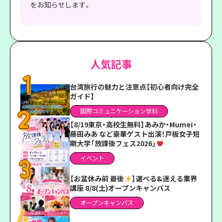
をお知らせします。
人気記事
台湾旅行の魅力と注意点【初心者向け完全
ガイド】
国際コミュニケーション学科
【8/19東京・高校生無料】あみか・Mumei・
藤田みあ など豪華ゲスト出演！戸板女子短
期大学「放課後フェス2026」
イベント
【お盆休み前 最後
】選べる&迷える業界
講座 8/8(土)オープンキャンパス
オープンキャンパス