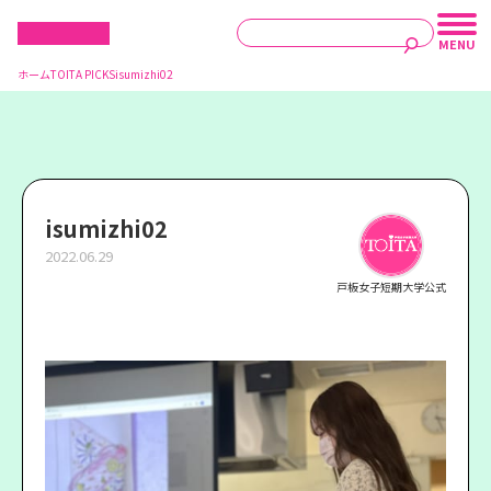
ホーム
TOITA PICKS
isumizhi02
isumizhi02
2022.06.29
戸板女子短期大学公式