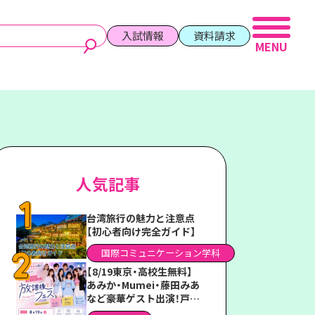
入試情報
資料請求
人気記事
台湾旅行の魅力と注意点
【初心者向け完全ガイド】
国際コミュニケーション学科
【8/19東京・高校生無料】
あみか・Mumei・藤田みあ
など豪華ゲスト出演！戸板
女子短期大学「放課後フェ