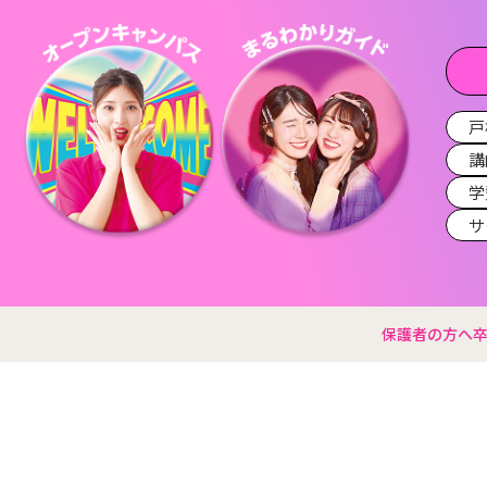
戸
講
学
サ
保護者の方へ