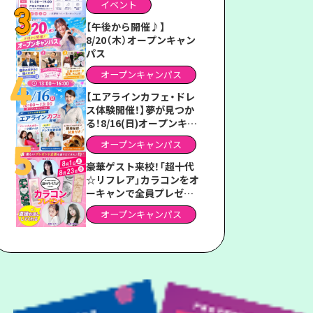
イベント
ス2026」
【午後から開催♪】
8/20（木）オープンキャン
パス
オープンキャンパス
【エアラインカフェ・ドレ
ス体験開催！】夢が見つか
る！8/16(日)オープンキャ
ンパス
オープンキャンパス
豪華ゲスト来校！「超十代
☆リフレア」カラコンをオ
ーキャンで全員プレゼン
ト！
オープンキャンパス