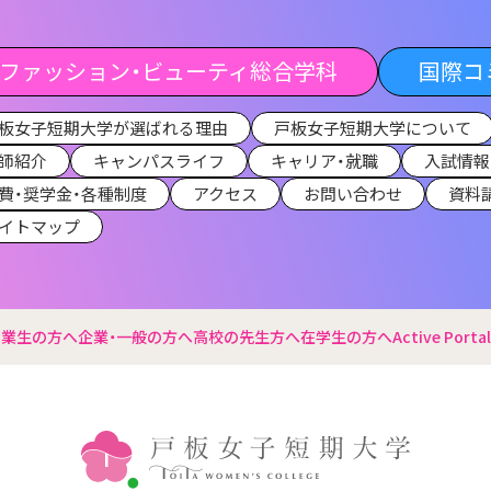
ファッション・ビューティ総合学科
国際コ
板女子短期大学が選ばれる理由
戸板女子短期大学について
師紹介
キャンパスライフ
キャリア・就職
入試情報
費・奨学金・各種制度
アクセス
お問い合わせ
資料
イトマップ
卒業生の方へ
企業・一般の方へ
高校の先生方へ
在学生の方へ
Active Portal