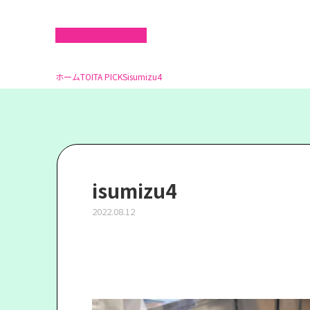
ホーム
TOITA PICKS
isumizu4
isumizu4
2022.08.12