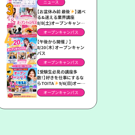
ニュース
ス2026」
【お盆休み前 最後
】選べ
る&迷える業界講座
8/8(土)オープンキャンパ
ス
オープンキャンパス
【午後から開催♪】
8/20（木）オープンキャン
パス
オープンキャンパス
【受験生必見の講座多
数！】好きを仕事にするな
らTOITA
9/6(日)オープ
ンキャンパス
オープンキャンパス