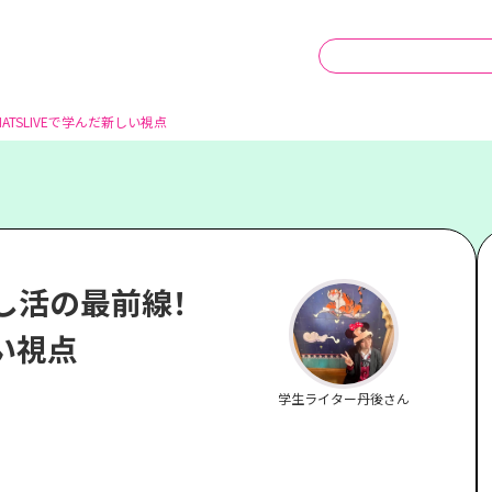
NATSLIVEで学んだ新しい視点
推し活の最前線！
しい視点
学生ライター丹後さん