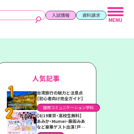
入試情報
資料請求
人気記事
台湾旅行の魅力と注意点
【初心者向け完全ガイド】
国際コミュニケーション学科
【8/19東京・高校生無料】
あみか・Mumei・藤田みあ
など豪華ゲスト出演！戸板
女子短期大学「放課後フェ