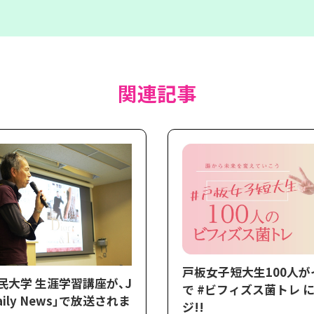
関連記事
戸板女子短大生100人
民大学 生涯学習講座が、J
で #ビフィズス菌トレ 
aily News」で放送されま
ジ!!