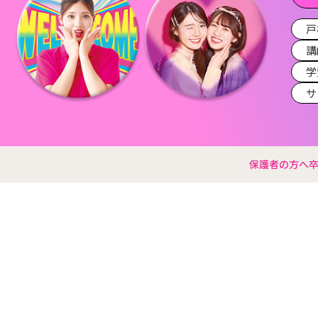
戸
講
学
サ
保護者の方へ