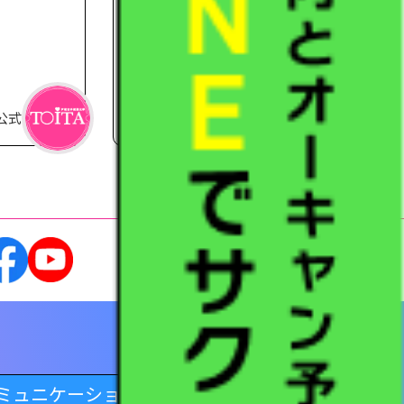
フマラソン特集号」に学生インタ
ビューが掲載されました。
ニュース
2021.01.07
公式
入試広報部 大和さん
ミュニケーション学科