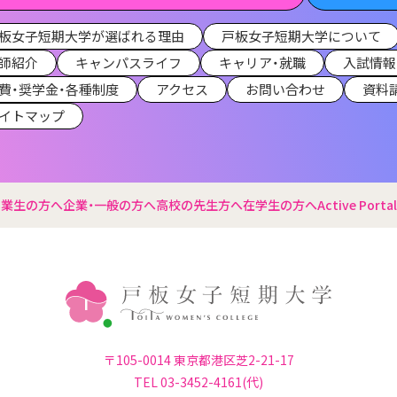
板女子短期大学が選ばれる理由
戸板女子短期大学について
師紹介
キャンパスライフ
キャリア・就職
入試情報
費・奨学金・各種制度
アクセス
お問い合わせ
資料
イトマップ
卒業生の方へ
企業・一般の方へ
高校の先生方へ
在学生の方へ
Active Portal
〒105-0014 東京都港区芝2-21-17
TEL 03-3452-4161(代)