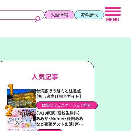
入試情報
資料請求
人気記事
台湾旅行の魅力と注意点
【初心者向け完全ガイド】
国際コミュニケーション学科
【8/19東京・高校生無料】
あみか・Mumei・藤田みあ
など豪華ゲスト出演！戸板
女子短期大学「放課後フェ