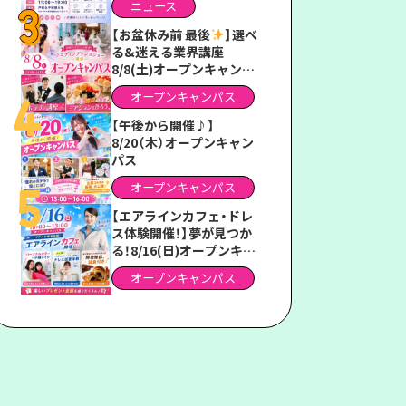
ニュース
ス2026」
【お盆休み前 最後
】選べ
る&迷える業界講座
8/8(土)オープンキャンパ
ス
オープンキャンパス
【午後から開催♪】
8/20（木）オープンキャン
パス
オープンキャンパス
【エアラインカフェ・ドレ
ス体験開催！】夢が見つか
る！8/16(日)オープンキャ
ンパス
オープンキャンパス