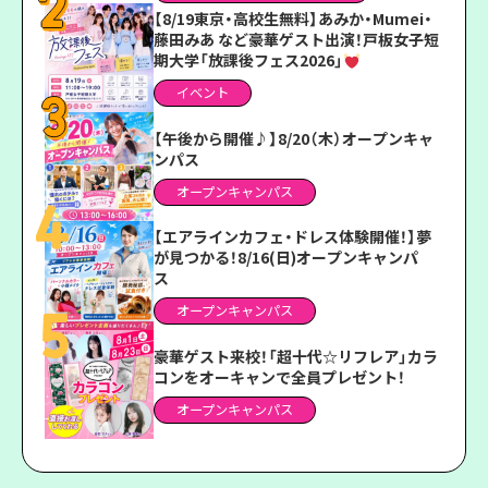
【8/19東京・高校生無料】あみか・Mumei・
藤田みあ など豪華ゲスト出演！戸板女子短
期大学「放課後フェス2026」
イベント
【午後から開催♪】8/20（木）オープンキャ
ンパス
オープンキャンパス
【エアラインカフェ・ドレス体験開催！】夢
が見つかる！8/16(日)オープンキャンパ
ス
オープンキャンパス
豪華ゲスト来校！「超十代☆リフレア」カラ
コンをオーキャンで全員プレゼント！
オープンキャンパス