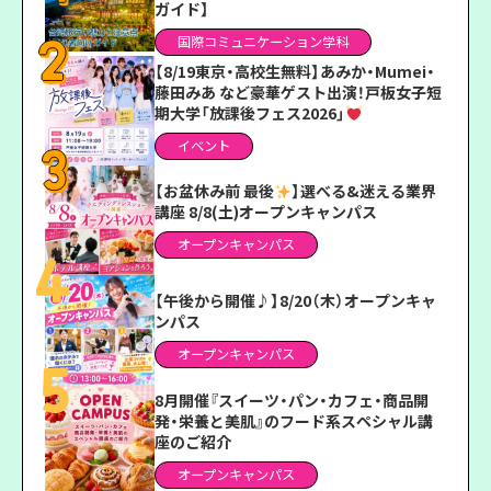
ガイド】
国際コミュニケーション学科
【8/19東京・高校生無料】あみか・Mumei・
藤田みあ など豪華ゲスト出演！戸板女子短
期大学「放課後フェス2026」
イベント
【お盆休み前 最後
】選べる&迷える業界
講座 8/8(土)オープンキャンパス
オープンキャンパス
【午後から開催♪】8/20（木）オープンキャ
ンパス
オープンキャンパス
8月開催『スイーツ・パン・カフェ・商品開
発・栄養と美肌』のフード系スペシャル講
座のご紹介
オープンキャンパス