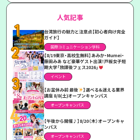
人気記事
台湾旅行の魅力と注意点【初心者向け完全
ガイド】
国際コミュニケーション学科
【8/19東京・高校生無料】あみか・Mumei・
藤田みあ など豪華ゲスト出演！戸板女子短
期大学「放課後フェス2026」
イベント
【お盆休み前 最後
】選べる&迷える業界
講座 8/8(土)オープンキャンパス
オープンキャンパス
【午後から開催♪】8/20（木）オープンキャ
ンパス
オープンキャンパス