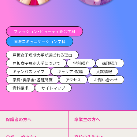
ファッション・ビューティ総合学科
国際コミュニケーション学科
戸板女子短期大学が選ばれる理由
戸板女子短期大学について
学科紹介
講師紹介
キャンパスライフ
キャリア・就職
入試情報
学費・奨学金・各種制度
アクセス
お問い合わせ
資料請求
サイトマップ
保護者の方へ
卒業生の方へ