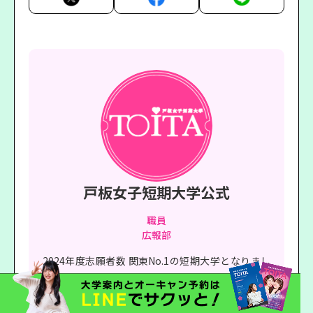
戸板女子短期大学公式
職員
広報部
2024年度志願者数 関東No.1の短期大学となりまし
た。
ビューティ,ウエディング,ファッション,エンターテ