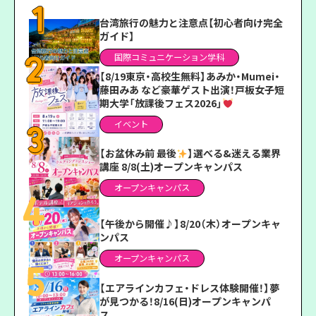
台湾旅行の魅力と注意点【初心者向け完全
ガイド】
国際コミュニケーション学科
【8/19東京・高校生無料】あみか・Mumei・
藤田みあ など豪華ゲスト出演！戸板女子短
期大学「放課後フェス2026」
イベント
【お盆休み前 最後
】選べる&迷える業界
講座 8/8(土)オープンキャンパス
オープンキャンパス
【午後から開催♪】8/20（木）オープンキャ
ンパス
オープンキャンパス
【エアラインカフェ・ドレス体験開催！】夢
が見つかる！8/16(日)オープンキャンパ
ス