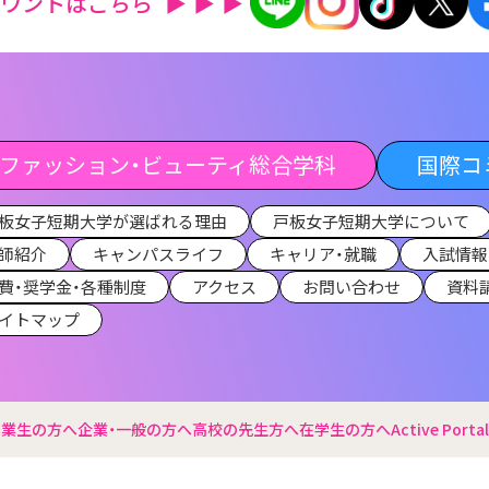
カウントはこちら
ファッション・ビューティ総合学科
国際コ
板女子短期大学が選ばれる理由
戸板女子短期大学について
師紹介
キャンパスライフ
キャリア・就職
入試情報
費・奨学金・各種制度
アクセス
お問い合わせ
資料
イトマップ
卒業生の方へ
企業・一般の方へ
高校の先生方へ
在学生の方へ
Active Portal