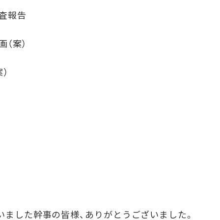
監査報告
画（案）
案）
いました幹事の皆様、ありがとうございました。