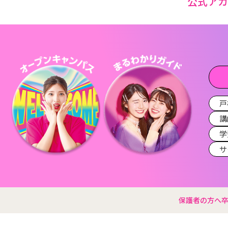
公式ア
戸
講
学
サ
保護者の方へ