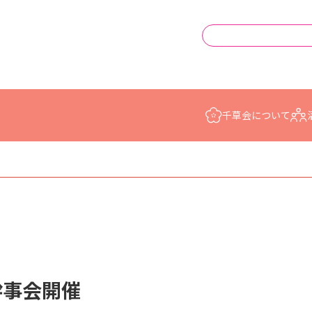
千草会に
ついて
幹事会開催