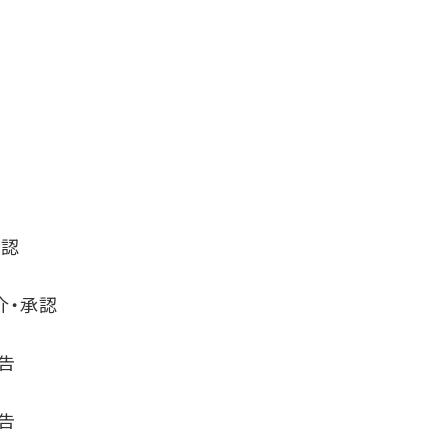
承認
介・承認
報告
報告