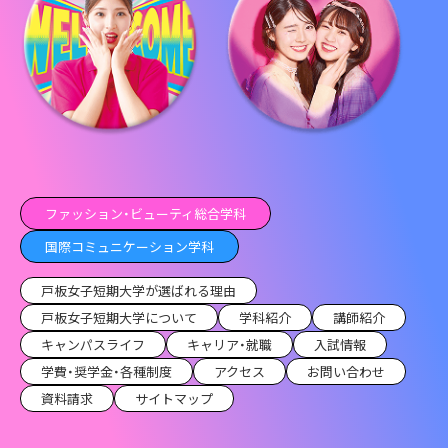
ファッション・ビューティ総合学科
国際コミュニケーション学科
戸板女子短期大学が選ばれる理由
戸板女子短期大学について
学科紹介
講師紹介
キャンパスライフ
キャリア・就職
入試情報
学費・奨学金・各種制度
アクセス
お問い合わせ
資料請求
サイトマップ