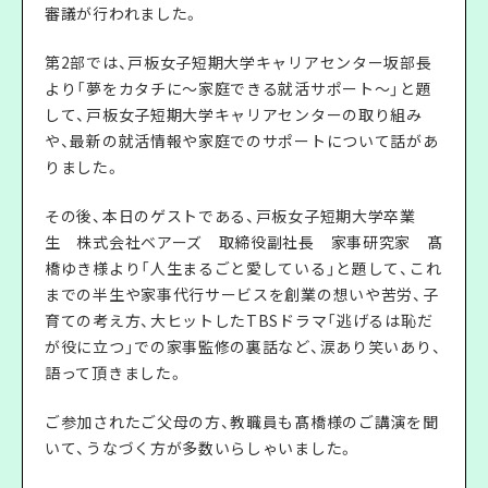
審議が行われました。
第2部では、戸板女子短期大学キャリアセンター坂部長
より「夢をカタチに～家庭できる就活サポート～」と題
して、戸板女子短期大学キャリアセンターの取り組み
や、最新の就活情報や家庭でのサポートについて話があ
りました。
その後、本日のゲストである、戸板女子短期大学卒業
生 株式会社ベアーズ 取締役副社長 家事研究家 髙
橋ゆき様より「人生まるごと愛している」と題して、これ
までの半生や家事代行サービスを創業の想いや苦労、子
育ての考え方、大ヒットしたTBSドラマ「逃げるは恥だ
が役に立つ」での家事監修の裏話など、涙あり笑いあり、
語って頂きました。
ご参加されたご父母の方、教職員も髙橋様のご講演を聞
いて、うなづく方が多数いらしゃいました。