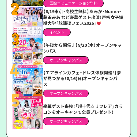
国際コミュニケーション学科
【8/19東京・高校生無料】あみか・Mumei・
藤田みあ など豪華ゲスト出演！戸板女子短
期大学「放課後フェス2026」
イベント
【午後から開催♪】8/20（木）オープンキャ
ンパス
オープンキャンパス
【エアラインカフェ・ドレス体験開催！】夢
が見つかる！8/16(日)オープンキャンパ
ス
オープンキャンパス
豪華ゲスト来校！「超十代☆リフレア」カラ
コンをオーキャンで全員プレゼント！
オープンキャンパス