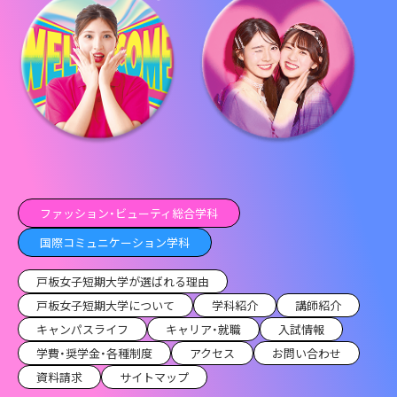
ファッション・ビューティ総合学科
国際コミュニケーション学科
戸板女子短期大学が選ばれる理由
戸板女子短期大学について
学科紹介
講師紹介
キャンパスライフ
キャリア・就職
入試情報
学費・奨学金・各種制度
アクセス
お問い合わせ
資料請求
サイトマップ