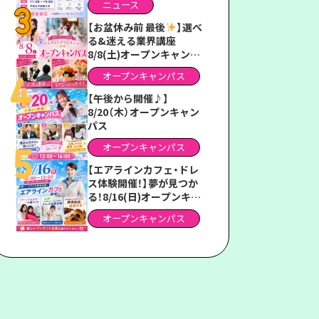
ニュース
ス2026」
【お盆休み前 最後
】選べ
る&迷える業界講座
8/8(土)オープンキャンパ
ス
オープンキャンパス
【午後から開催♪】
8/20（木）オープンキャン
パス
オープンキャンパス
【エアラインカフェ・ドレ
ス体験開催！】夢が見つか
る！8/16(日)オープンキャ
ンパス
オープンキャンパス