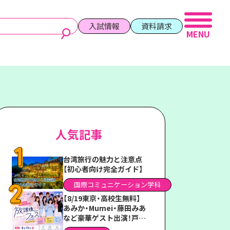
入試情報
資料請求
人気記事
台湾旅行の魅力と注意点
【初心者向け完全ガイド】
国際コミュニケーション学科
【8/19東京・高校生無料】
あみか・Mumei・藤田みあ
など豪華ゲスト出演！戸板
女子短期大学「放課後フェ