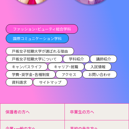
ファッション・ビューティ総合学科
国際コミュニケーション学科
戸板女子短期大学が選ばれる理由
戸板女子短期大学について
学科紹介
講師紹介
キャンパスライフ
キャリア・就職
入試情報
学費・奨学金・各種制度
アクセス
お問い合わせ
資料請求
サイトマップ
保護者の方へ
卒業生の方へ
企業・一般の方へ
高校の先生方へ