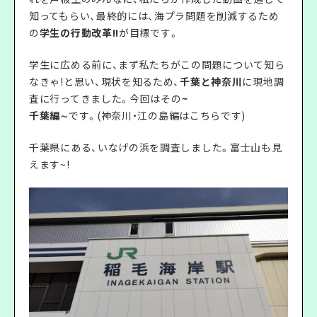
知ってもらい、最終的には、海プラ問題を削減するため
の
学生の行動改革!!
が目標です。
学生に広める前に、まず私たちがこの問題について知ら
なきゃ!と思い、現状を知るため、
千葉と神奈川
に現地調
査に行ってきました。今回はその
~
千葉編∼
です。(神奈川・江の島編は
こちら
です)
千葉県にある、いなげの浜を調査しました。富士山も見
えます~!