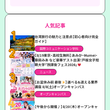
人気記事
台湾旅行の魅力と注意点【初心者向け完全
ガイド】
国際コミュニケーション学科
【8/19東京・高校生無料】あみか・Mumei・
藤田みあ など豪華ゲスト出演！戸板女子短
期大学「放課後フェス2026」
ニュース
【お盆休み前 最後
】選べる&迷える業界
講座 8/8(土)オープンキャンパス
オープンキャンパス
【午後から開催♪】8/20（木）オープンキャ