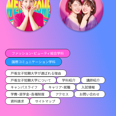
ファッション・ビューティ総合学科
国際コミュニケーション学科
戸板女子短期大学が選ばれる理由
戸板女子短期大学について
学科紹介
講師紹介
キャンパスライフ
キャリア・就職
入試情報
学費・奨学金・各種制度
アクセス
お問い合わせ
資料請求
サイトマップ