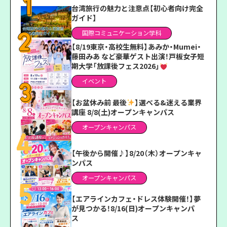
台湾旅行の魅力と注意点【初心者向け完全
ガイド】
国際コミュニケーション学科
【8/19東京・高校生無料】あみか・Mumei・
藤田みあ など豪華ゲスト出演！戸板女子短
期大学「放課後フェス2026」
イベント
【お盆休み前 最後
】選べる&迷える業界
講座 8/8(土)オープンキャンパス
オープンキャンパス
【午後から開催♪】8/20（木）オープンキャ
ンパス
オープンキャンパス
【エアラインカフェ・ドレス体験開催！】夢
が見つかる！8/16(日)オープンキャンパ
ス