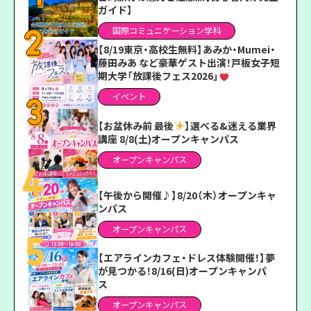
ガイド】
国際コミュニケーション学科
【8/19東京・高校生無料】あみか・Mumei・
藤田みあ など豪華ゲスト出演！戸板女子短
期大学「放課後フェス2026」
イベント
【お盆休み前 最後
】選べる&迷える業界
講座 8/8(土)オープンキャンパス
オープンキャンパス
【午後から開催♪】8/20（木）オープンキャ
ンパス
オープンキャンパス
【エアラインカフェ・ドレス体験開催！】夢
が見つかる！8/16(日)オープンキャンパ
ス
オープンキャンパス