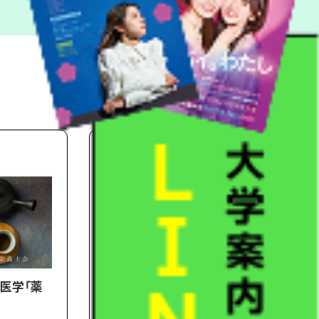
医学「薬
【戸板栄養士会】野菜が苦手な子ど
もたちのために出来る事