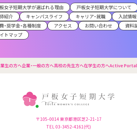
板女子短期大学が選ばれる理由
戸板女子短期大学について
師紹介
キャンパスライフ
キャリア・就職
入試情報
費・奨学金・各種制度
アクセス
お問い合わせ
資料
イトマップ
卒業生の方へ
企業・一般の方へ
高校の先生方へ
在学生の方へ
Active Portal
〒105-0014 東京都港区芝2-21-17
TEL 03-3452-4161(代)