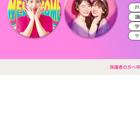
戸
講
学
サ
保護者の方へ