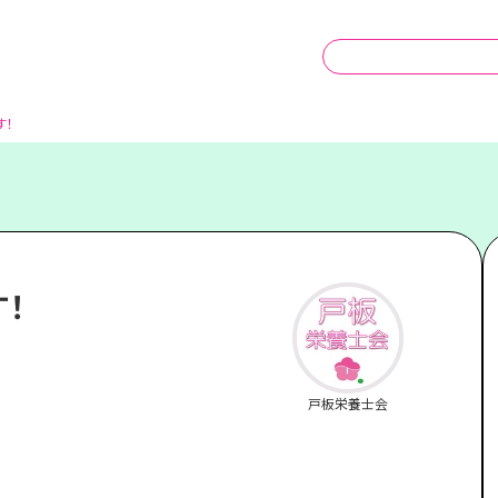
！
！
戸板栄養士会