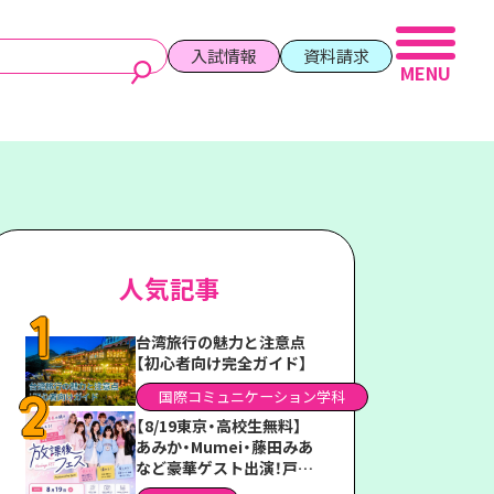
入試情報
資料請求
人気記事
台湾旅行の魅力と注意点
【初心者向け完全ガイド】
国際コミュニケーション学科
【8/19東京・高校生無料】
あみか・Mumei・藤田みあ
など豪華ゲスト出演！戸板
女子短期大学「放課後フェ