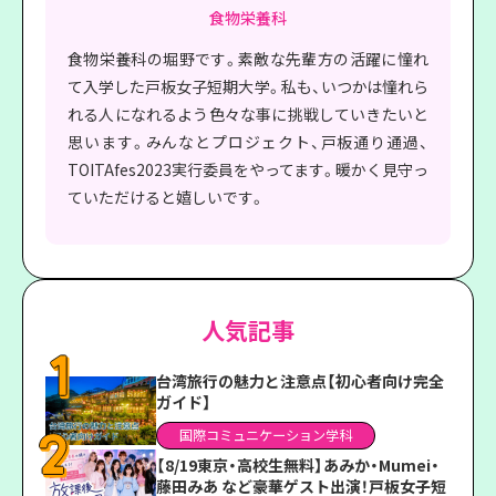
食物栄養科
食物栄養科の堀野です。素敵な先輩方の活躍に憧れ
て入学した戸板女子短期大学。私も、いつかは憧れら
れる人になれるよう色々な事に挑戦していきたいと
思います。みんなとプロジェクト、戸板通り通過、
TOITAfes2023実行委員をやってます。暖かく見守っ
ていただけると嬉しいです。
人気記事
台湾旅行の魅力と注意点【初心者向け完全
ガイド】
国際コミュニケーション学科
【8/19東京・高校生無料】あみか・Mumei・
藤田みあ など豪華ゲスト出演！戸板女子短