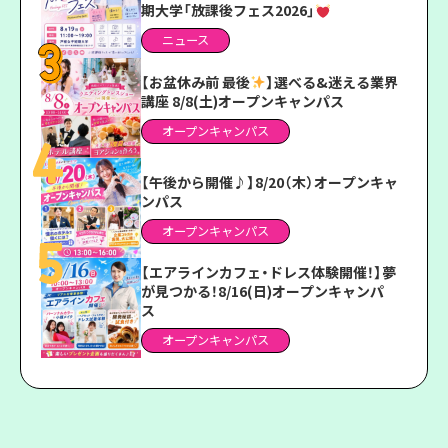
期大学「放課後フェス2026」
ニュース
【お盆休み前 最後
】選べる&迷える業界
講座 8/8(土)オープンキャンパス
オープンキャンパス
【午後から開催♪】8/20（木）オープンキャ
ンパス
オープンキャンパス
【エアラインカフェ・ドレス体験開催！】夢
が見つかる！8/16(日)オープンキャンパ
ス
オープンキャンパス