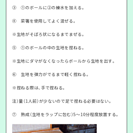
③ ①のボールに②の練水を加える。
④ 菜箸を使用してよく混ぜる。
※生地がそぼろ状になるまでまぜる。
⑤ ①のボールの中の生地を捏ねる。
※生地にダマがなくなったらボールから生地を出す。
⑥ 生地を弾力がでるまで軽く捏ねる。
※捏ねる際は、手で捏ねる。
注）量（1人前）が少ないので足で捏ねる必要はない。
⑦ 熟成（生地をラップに包む）5～10分程度放置する。