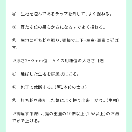
⑧ 生地を包んであるラップを外して、よく捏ねる。
⑨ 耳たぶ位の柔らかさになるまでよく捏ねる。
⑩ 生地に打ち粉を振り、麺棒で上下・左右・裏表と延ば
す。
※厚さ2～3ｍｍ位 Ａ４の用紙位の大きさ目途
⑪ 延ばした生地を屏風状におる。
⑫ 包丁で裁断する。（箸1本位の太さ）
⑬ 打ち粉を裁断した麺によく振り出来上がり。（生麺）
※調理する際は、麺の重量の10倍以上（1.5ℓ以上）のお湯
で茹で上げる。