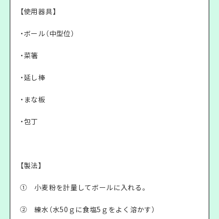
【使用器具】
・ボール（中型位）
・菜箸
・延し棒
・まな板
・包丁
【製法】
① 小麦粉を計量してボールに入れる。
② 練水（水50ｇに食塩5ｇをよく溶かす）