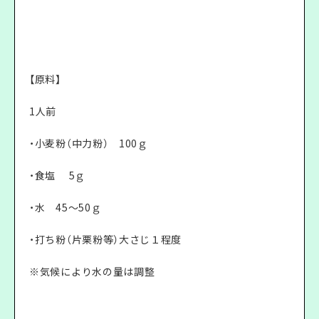
【原料】
1人前
・小麦粉（中力粉） 100ｇ
・食塩 5ｇ
・水 45～50ｇ
・打ち粉（片栗粉等）大さじ１程度
※気候により水の量は調整