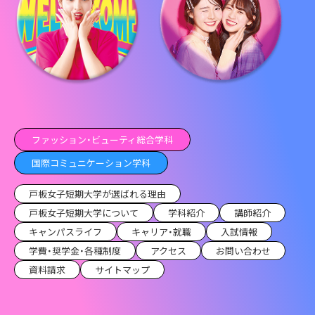
ファッション・ビューティ総合学科
国際コミュニケーション学科
戸板女子短期大学が選ばれる理由
戸板女子短期大学について
学科紹介
講師紹介
キャンパスライフ
キャリア・就職
入試情報
学費・奨学金・各種制度
アクセス
お問い合わせ
資料請求
サイトマップ