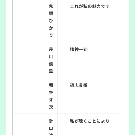
鬼
これが私の魅力です。
頭
ひ
か
り
芹
精神一到
川
優
里
堀
初志貫徹
野
芽
衣
針
私が聴くことにより
山