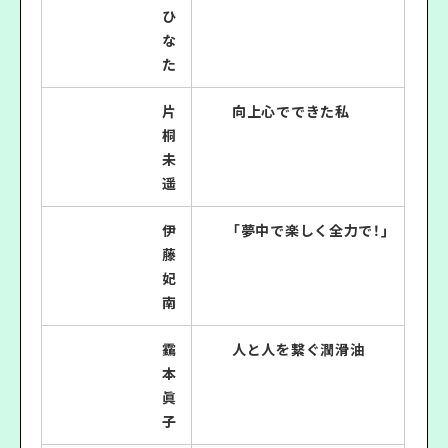
ひ
な
た
片
向上心でできた私
桐
未
遥
伊
「夢中で楽しく全力で！｣
藤
妃
南
靎
人と人を繋ぐ潤滑油
本
眞
子