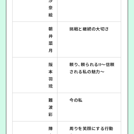
沙
奈
絵
朝
挑戦と継続の大切さ
井
菜
月
阪
頼り、頼られる!!～信頼
本
される私の魅力～
羽
琉
難
今の私
波
彩
陣
周りを笑顔にする行動