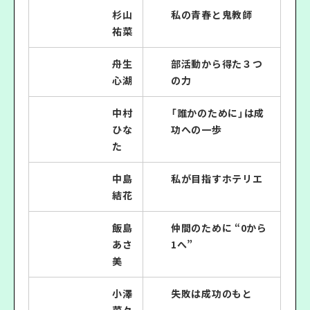
杉山
私の青春と鬼教師
祐菜
舟生
部活動から得た３つ
心湖
の力
中村
「誰かのために」は成
ひな
功への一歩
た
中島
私が目指すホテリエ
結花
飯島
仲間のために “0から
あさ
1へ”
美
小澤
失敗は成功のもと