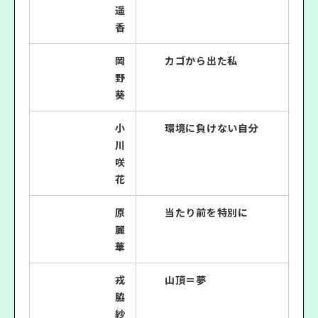
遥
香
岡
カゴから出た私
野
葵
小
環境に負けない自分
川
咲
花
原
当たり前を特別に
麗
華
戎
山頂＝夢
脇
紗