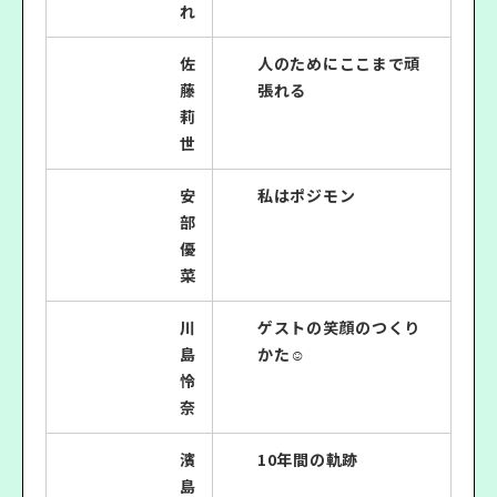
れ
佐
人のためにここまで頑
藤
張れる
莉
世
安
私はポジモン
部
優
菜
川
ゲストの笑顔のつくり
島
かた☺︎︎
怜
奈
濱
10年間の軌跡
島