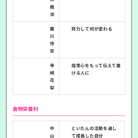
楓
涼
廣
努力して何が変わる
川
怜
奈
寺
煌常心をもって伝えて届
崎
ける人に
花
梨
食物栄養科
中
といたんの活動を通し
山
て成長した自分