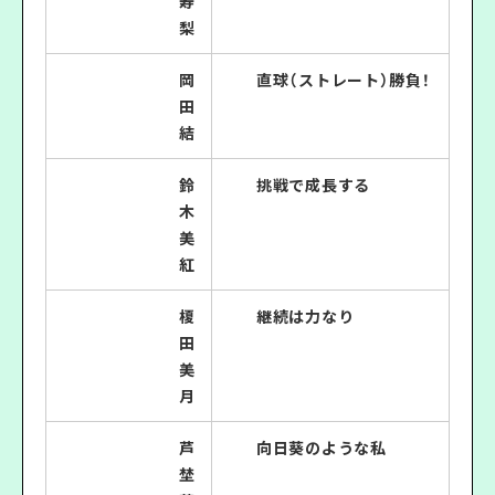
寿
梨
岡
直球（ストレート）勝負！
田
結
鈴
挑戦で成長する
木
美
紅
榎
継続は力なり
田
美
月
芦
向日葵のような私
埜