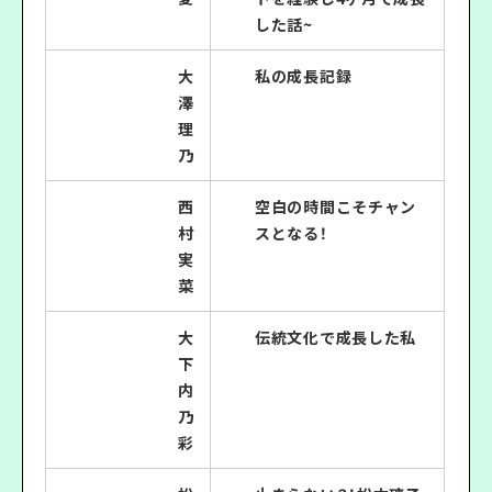
した話~
大
私の成長記録
澤
理
乃
西
空白の時間こそチャン
村
スとなる！
実
菜
大
伝統文化で成長した私
下
内
乃
彩