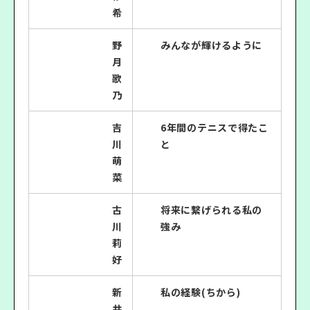
希
野
みんなが輝けるように
月
歌
乃
吉
6年間のテニスで得たこ
川
と
萌
菜
古
将来に繋げられる私の
川
強み
莉
好
新
私の経験(ちから)
井