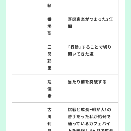
緒
番
喜怒哀楽がつまった3年
場
間
聖
三
「行動」することで切り
関
開いてきた道
彩
愛
荒
当たり前を突破する
優
希
古
挑戦と成長~朝が大！の
川
苦手だった私が始発で
莉
通っているカフェバイ
愛
トを経験し4ヶ月で成長