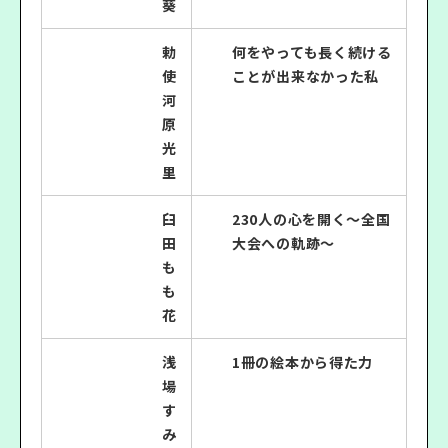
葵
勅
何をやっても長く続ける
使
ことが出来なかった私
河
原
光
里
臼
230人の心を開く〜全国
田
大会への軌跡〜
も
も
花
浅
1冊の絵本から得た力
場
す
み