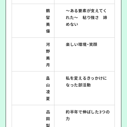
鶴
〜ある要素が支えてく
留
れた〜 粘り強さ 諦
美
めない
優
河
楽しい環境・笑顔
野
美
月
畠
私を変えるきっかけに
山
なった部活動
凌
夏
品
約半年で伸ばした3つの
田
力
梨