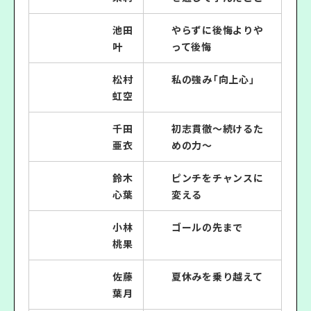
池田
やらずに後悔よりや
叶
って後悔
松村
私の強み「向上心」
虹空
千田
初志貫徹〜続けるた
亜衣
めの力〜
鈴木
ピンチをチャンスに
心葉
変える
小林
ゴールの先まで
桃果
佐藤
夏休みを乗り越えて
葉月