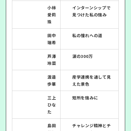
小林
インターンシップで
愛莉
見つけた私の強み
珠
田中
私の憧れへの道
瑞希
芦澤
涙の300万
玲菜
渡邉
産学連携を通して見
歩華
えた景色
三上
短所を強みに
ひな
た
島田
チャレンジ精神とチ