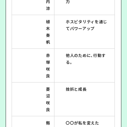
内
力
涼
植
ホスピタリティを通じ
木
てパワーアップ
奏
帆
赤
他人のために、行動す
塚
る。
咲
良
菱
挫折と成長
沼
咲
良
剱
〇〇が私を変えた