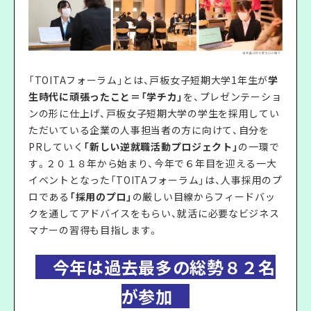
「TOITAフォーラム」とは、戸板女子短期大学1年生が
学
生時代に頑張ったこと＝「学チカ」
を、プレゼンテーショ
ンの形に仕上げ、戸板女子短期大学の学生を採用してい
ただいている企業の人事担当者の方に向けて、自分を
PRしていく
「新しい逆就職活動プロジェクト」
の一環で
す。２０１８年から始まり、今年で６年目を迎える一大
イベントとなった「TOITAフォーラム」は、人事採用のプ
ロである
「採用のプロ」
の厳しい目線からフィードバッ
クを通してアドバイスをもらい、就活に必要なビジネス
マナーの習得も目指します。
今年は過去最多の総勢８２名
が参加