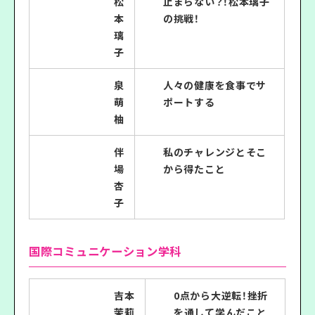
松
止まらない？！松本璃子
本
の挑戦！
璃
子
泉
人々の健康を食事でサ
萌
ポートする
柚
伴
私のチャレンジとそこ
場
から得たこと
杏
子
国際コミュニケーション学科
吉本
0点から大逆転！挫折
茉莉
を通して学んだこと