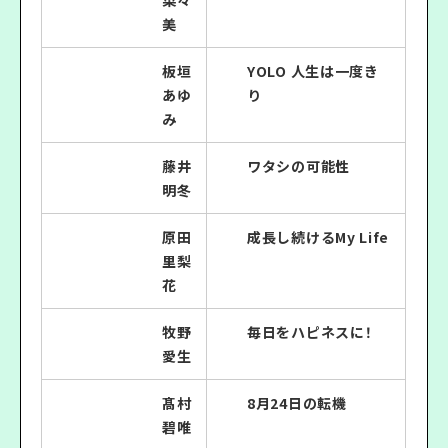
菜々
美
板垣
YOLO 人生は一度き
あゆ
り
み
藤井
ワタシの可能性
明冬
原田
成長し続けるMy Life
里梨
花
牧野
毎日をハピネスに！
愛生
髙村
8月24日の転機
碧唯