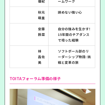
優紀
ームワーク
秋元
諦めない強い心
萌里
安藤
自分の強みを生かす！
鈴菜
15年間のチアダンス
で培った経験
林
ソフトボール部のリ
昌佐
ーダーシップ物語: 挑
美
戦と変革の旅
TOITAフォーラム準備の様子