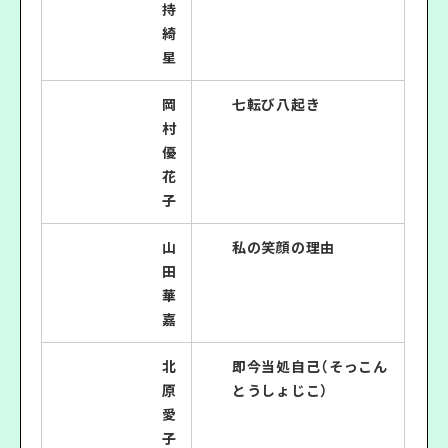
持
綺
星
岡
七転び八起き
村
優
花
子
山
私の笑顔の理由
田
華
嘉
北
即今当処自己（そっこん
原
とうしょじこ）
愛
子