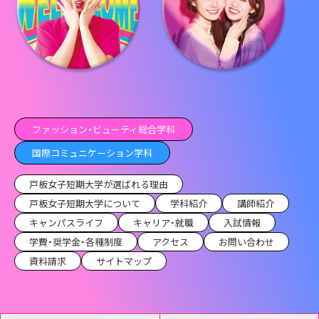
ファッション・ビューティ総合学科
国際コミュニケーション学科
戸板女子短期大学が選ばれる理由
戸板女子短期大学について
学科紹介
講師紹介
キャンパスライフ
キャリア・就職
入試情報
学費・奨学金・各種制度
アクセス
お問い合わせ
資料請求
サイトマップ