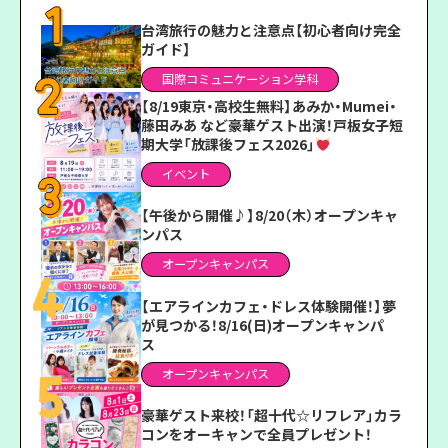
台湾旅行の魅力と注意点【初心者向け完全
ガイド】
国際コミュニケーション学科
【8/19東京・高校生無料】あみか・Mumei・
藤田みあ など豪華ゲスト出演！戸板女子短
期大学「放課後フェス2026」
イベント
【午後から開催♪】8/20（木）オープンキャ
ンパス
オープンキャンパス
【エアラインカフェ・ドレス体験開催！】夢
が見つかる！8/16(日)オープンキャンパ
ス
オープンキャンパス
豪華ゲスト来校！「超十代☆リフレア」カラ
コンをオーキャンで全員プレゼント！