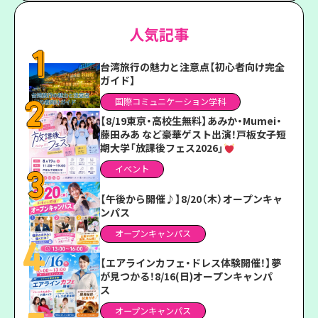
人気記事
台湾旅行の魅力と注意点【初心者向け完全
ガイド】
国際コミュニケーション学科
【8/19東京・高校生無料】あみか・Mumei・
藤田みあ など豪華ゲスト出演！戸板女子短
期大学「放課後フェス2026」
イベント
【午後から開催♪】8/20（木）オープンキャ
ンパス
オープンキャンパス
【エアラインカフェ・ドレス体験開催！】夢
が見つかる！8/16(日)オープンキャンパ
ス
オープンキャンパス