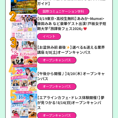
ガイド】
国際コミュニケーション学科
【8/19東京・高校生無料】あみか・Mumei・
藤田みあ など豪華ゲスト出演！戸板女子短
期大学「放課後フェス2026」
イベント
【お盆休み前 最後
】選べる&迷える業界
講座 8/8(土)オープンキャンパス
オープンキャンパス
【午後から開催♪】8/20（木）オープンキャ
ンパス
オープンキャンパス
【エアラインカフェ・ドレス体験開催！】夢
が見つかる！8/16(日)オープンキャンパ
ス
オープンキャンパス